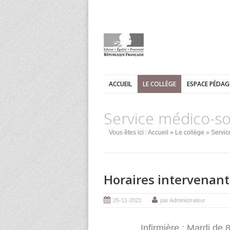
ACCUEIL
LE COLLÈGE
ESPACE PÉDA
Service médico-so
Vous êtes ici :
Accueil
»
Le collège
» Servic
Horaires intervenant
25-11-2021
par Administrateur
Infirmière : Mardi de