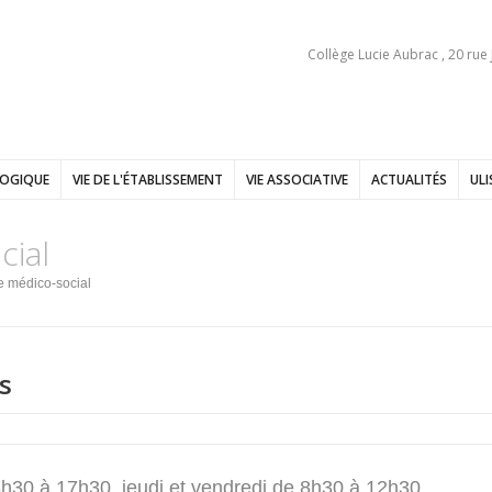
Collège Lucie Aubrac , 20 rue
GOGIQUE
VIE DE L'ÉTABLISSEMENT
VIE ASSOCIATIVE
ACTUALITÉS
ULI
cial
e médico-social
s
 8h30 à 17h30, jeudi et vendredi de 8h30 à 12h30