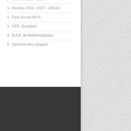
Rentrée 2026 - 2027 - UPE2A
Pour lire cet été !!!
CPS : Escaliers
B.A.R. de Mathématiques !
Semaine des Langues