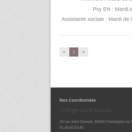
Psy EN : Mardi 
Assistante sociale : Mardi de
«
1
»
Nos Coordonnées
Collège Lucie Aubrac
20 rue Jules Guesde, 94500 Champigny sur
01.48.82.53.80