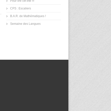
Pour lire cet été !!!
CPS : Escaliers
B.A.R. de Mathématiques !
Semaine des Langues