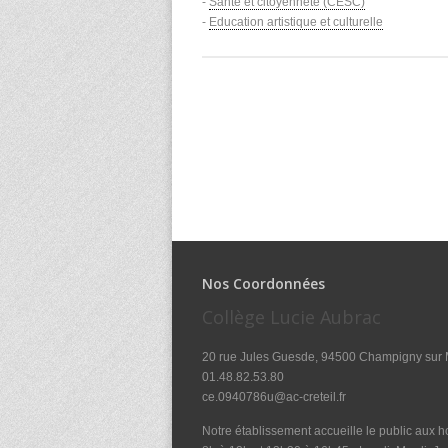
-
Santé et citoyenneté (CESC)
-
Education artistique et culturelle
Nos Coordonnées
Collège Lucie Aubrac
20 rue Jules Guesde, 94500 Champigny sur
01.48.82.53.80
ce.0940786u@ac-creteil.fr
Notre établissement accueille le public aux ho