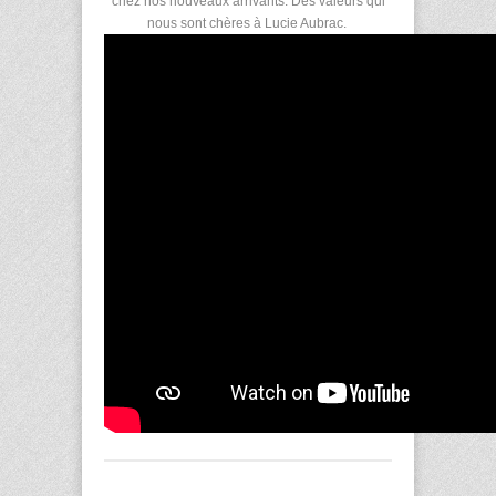
chez nos nouveaux arrivants. Des valeurs qui
nous sont chères à Lucie Aubrac.