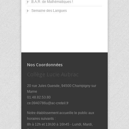
B.A.R. de Mathématiques !
Semaine des Langues
Nos Coordonnées
Collège Lucie Aubrac
20 rue Jules Guesde, 94500 Champigny sur
Marne
01.48.82.53.80
ce.0940786u@ac-creteil.fr
Notre établissement accueille le public aux
horaires suivants :
8h à 12h et 13h30 à 16h45 - Lundi, Mardi,