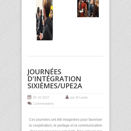
JOURNÉES
D'INTÉGRATION
SIXIÈMES/UPE2A
05-10-2022
par M Lanier
Commentaires
Ces journées ont été imaginées pour favoriser
la coopération, le partage et la communication