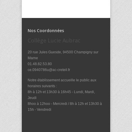
Nos Coordonnées
Collège Lucie Aubrac
20 rue Jules Guesde, 94500 Champigny sur
Marne
01.48.82.53.80
ce.0940786u@ac-creteil.fr
Notre établissement accueille le public aux
horaires suivants :
8h à 12h et 13h30 à 16h45 - Lundi, Mardi,
Jeudi
8hoo à 12hoo - Mercredi / 8h à 12h et 13h30 à
15h - Vendredi