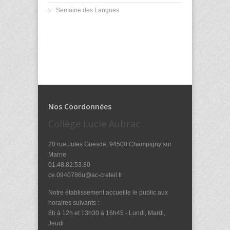
Semaine des Langues
Nos Coordonnées
Collège Lucie Aubrac
20 rue Jules Guesde, 94500 Champigny sur
Marne
01.48.82.53.80
ce.0940786u@ac-creteil.fr
Notre établissement accueille le public aux
horaires suivants :
8h à 12h et 13h30 à 16h45 - Lundi, Mardi,
Jeudi