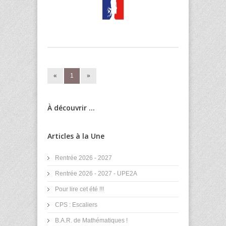
«
1
»
À découvrir ...
Articles à la Une
Rentrée 2026 - 2027
Rentrée 2026 - 2027 - UPE2A
Pour lire cet été !!!
CPS : Escaliers
B.A.R. de Mathématiques !