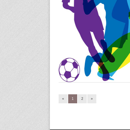
«
1
2
»