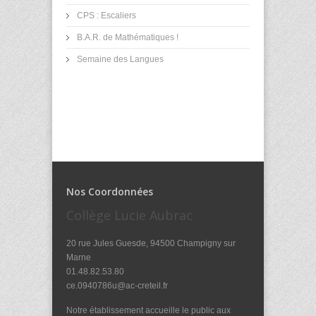
CPS : Escaliers
B.A.R. de Mathématiques !
Semaine des Langues
Nos Coordonnées
Collège Lucie Aubrac
20 rue Jules Guesde, 94500 Champigny sur
Marne
01.48.82.53.80
ce.0940786u@ac-creteil.fr
Notre établissement accueille le public aux