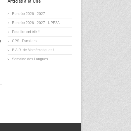
Articles à la Une
Rentrée 2026 - 2027
Rentrée 2026 - 2027 - UPE2A
Pour lire cet été !!!
n
CPS : Escaliers
B.A.R. de Mathématiques !
Semaine des Langues