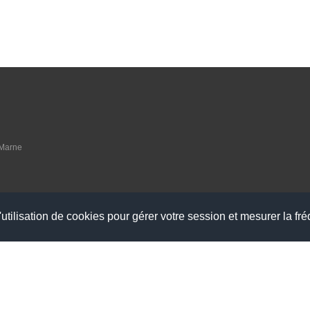
 Marne
raires suivants :
udi
utilisation de cookies pour gérer votre session et mesurer la fré
à 15h - Vendredi