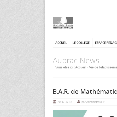
ACCUEIL
LE COLLÈGE
ESPACE PÉDA
Aubrac News
Vous êtes ici :
Accueil
»
Vie de l'établissem
B.A.R. de Mathématiq
2026-05-18
par Administrateur