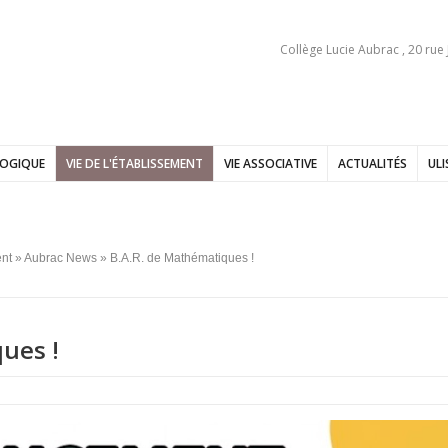
Collège Lucie Aubrac , 20 rue
GOGIQUE
VIE DE L'ÉTABLISSEMENT
VIE ASSOCIATIVE
ACTUALITÉS
ULI
ent
»
Aubrac News
» B.A.R. de Mathématiques !
ues !