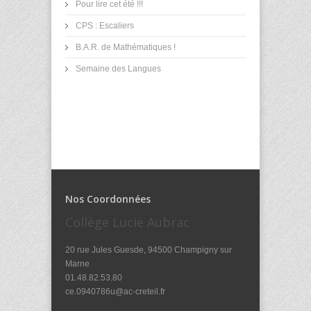
Pour lire cet été !!!
CPS : Escaliers
B.A.R. de Mathématiques !
Semaine des Langues
Nos Coordonnées
Collège Lucie Aubrac
20 rue Jules Guesde, 94500 Champigny sur
Marne
01.48.82.53.80
ce.0940786u@ac-creteil.fr